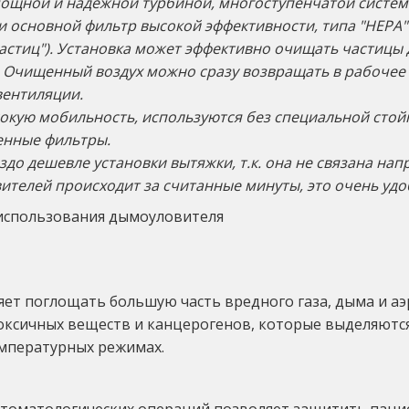
ощной и надежной турбиной, многоступенчатой системо
сновной фильтр высокой эффективности, типа "НЕРА" (от 
астиц"). Установка может эффективно очищать частицы д
.
Очищенный воздух можно сразу возвращать в рабоче
вентиляции.
окую мобильность, используются без специальной стойк
енные фильтры.
до дешевле установки вытяжки, т.к. она не связана на
телей происходит за считанные минуты, это очень удоб
ет поглощать большую часть вредного газа, дыма и аэ
токсичных веществ и канцерогенов, которые выделяются
мпературных режимах.