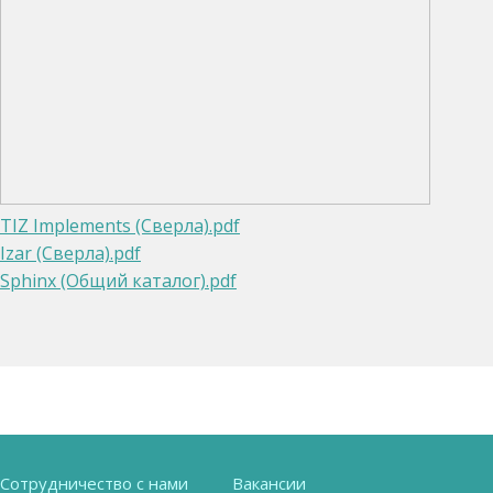
TIZ Implements (Сверла).pdf
Izar (Сверла).pdf
Sphinx (Общий каталог).pdf
Сотрудничество с нами
Вакансии