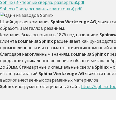
Sphinx (3-хперпые сверла, развертки).pdf
Sphinx (Твердосплавные заготовки).pdf
Швейцарская компания
Sphinx Werkzeuge AG
, являет
обработки металлов резанием.
Компания была
основана в 1876 под названием
Sphinxw
клиента компания
Sphinx
расценивает как руководство
промышленности и из стоматологических компаний до
благодаря накопленным знаниям, компания
Sphinx
пред
предлагает уникальные решения в области металлооб
до 20мм. Стандартные и специальные сверла
Sphinx
– о
из специализаций
Sphinx Werkzeuge AG
является прои
высококачественных современных материалов.
Sphinx
инструмент официальный сайт:
https://sphinx-too