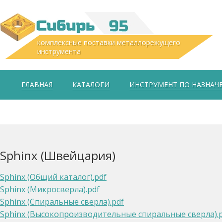
комплексные поставки металлорежущего
инструмента
ГЛАВНАЯ
КАТАЛОГИ
ИНСТРУМЕНТ ПО НАЗНА
Sphinx (Швейцария)
Sphinx (Общий каталог).pdf
Sphinx (Микросверла).pdf
Sphinx (Спиральные сверла).pdf
Sphinx (Высокопроизводительные спиральные сверла).